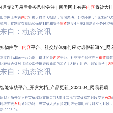
4月第2周易盾业务风控关注 | 四类网上有害
内容
将被大排
四类网上有害
内容
将被大排查大扫除；官司未决、处罚不断，“懂球帝”i
范围，将制定数据隐私保护制度和安全
审查
制度4月第2周易盾业务风控关
来自：动态资讯
知物由学 |
内容
平台、社交媒体如何应对虚假新闻？_网
本文以Twitter平台为例，讲述的是
内容
平台、社交平台如何在不
审查
或禁
比较适合针对那些经常传播虚假新闻的加V（认证）用户。知物由学 |
内
来自：动态资讯
智能审核平台_开发文档_产品更新_2023.04_网易易盾
网易易盾开发文档审核模块直播音频&直播音视频审核指定时段变更
自动
时段变更
自动
通知功能，当审核人员在指定时段进审时跨过对应的时段，
新,2023.04