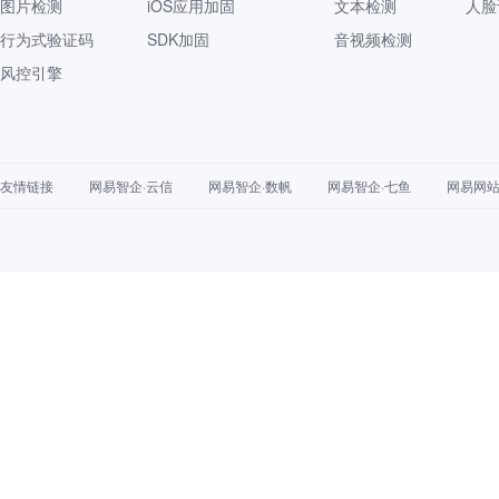
图片检测
iOS应用加固
文本检测
人脸
行为式验证码
SDK加固
音视频检测
风控引擎
友情链接
网易智企·云信
网易智企·数帆
网易智企·七鱼
网易网