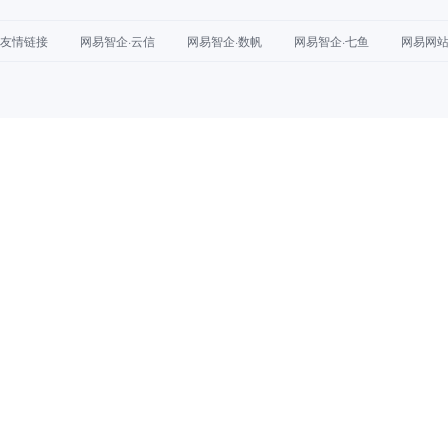
友情链接
网易智企·云信
网易智企·数帆
网易智企·七鱼
网易网