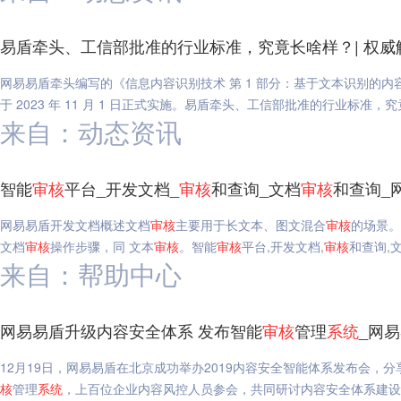
易盾牵头、工信部批准的行业标准，究竟长啥样？| 权威
网易易盾牵头编写的《信息内容识别技术 第 1 部分：基于文本识别的内
于 2023 年 11 月 1 日正式实施。易盾牵头、工信部批准的行业标准
来自：动态资讯
智能
审核
平台_开发文档_
审核
和查询_文档
审核
和查询_
网易易盾开发文档概述文档
审核
主要用于长文本、图文混合
审核
的场景。
文档
审核
操作步骤，同 文本
审核
。智能
审核
平台,开发文档,
审核
和查询,
来自：帮助中心
网易易盾升级内容安全体系 发布智能
审核
管理
系统
_网
12月19日，网易易盾在北京成功举办2019内容安全智能体系发布会
核
管理
系统
，上百位企业内容风控人员参会，共同研讨内容安全体系建设