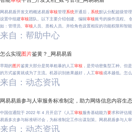
网易易盾开发文档概述易盾
审核
管理
系统
开通后，
系统
默认分配超级管理
设置中组建
审核
团队。以下主要介绍创建、编辑
审核
账号的操作流程。 
如：管理员、
审核
人员、质检人员。并给角色设置相应的功能权限和智能
来自：帮助中心
怎么实现
图片
鉴黄？_网易易盾
早期的
图片
鉴黄大部分是简单粗暴的人工
审核
，是劳动密集型工种。但是
的方式鉴黄就成为了主流。机器识别效果越好，人工
审核
成本越低。怎么
来自：动态资讯
网易易盾参与人审服务标准制定，助力网络信息内容生态
中国信通院于 2022 年 4 月开启了《人工
审核
服务基础能力
要
求和评估规
易盾多次参与标准研讨会，为标准制定工作出谋划策。网易易盾参与人审
来自：动态资讯