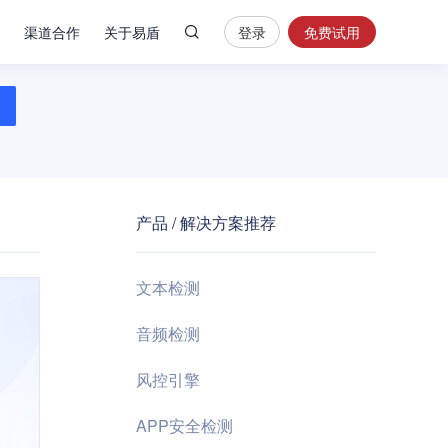
渠道合作
关于易盾
登录
免费试用
热
门
搜
索
内
容
产品 / 解决方案推荐
安
全
验
文本检测
证
码
音频检测
业
风控引擎
务
风
APP安全检测
控