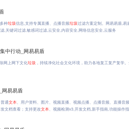
盾
等多种
垃圾
信息,支持专属直播、点播音频
垃圾
过滤方案定制。网易易盾,易
过滤,关键词过滤,敏感词过滤,云安全,内容安全,网络信息安全,云服务
”集中行动_网易易盾
清除网上网下文化
垃圾
，持续净化社会文化环境，助力各地复工复产复学。
_网易易盾
：普通
文本
、用户资料、图片、视频直播、视频点播、点播音频、直播音
开发文档查看；支持更改
文本
、视频检测v3,开发文档,新手指南,功能操作