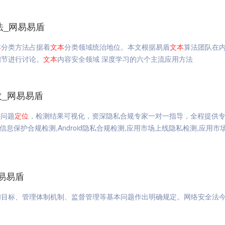
法_网易易盾
本
分类方法占据着
文本
分类领域统治地位。本文根据易盾
文本
算法团队在
细节进行讨论。
文本
内容安全领域 深度学习的六个主流应用方法
改_网易易盾
级问题
定位
，检测结果可视化，资深隐私合规专家一对一指导，全程提供
信息保护合规检测,Android隐私合规检测,应用市场上线隐私检测,应用市
易易盾
和目标、管理体制机制、监督管理等基本问题作出明确规定。网络安全法