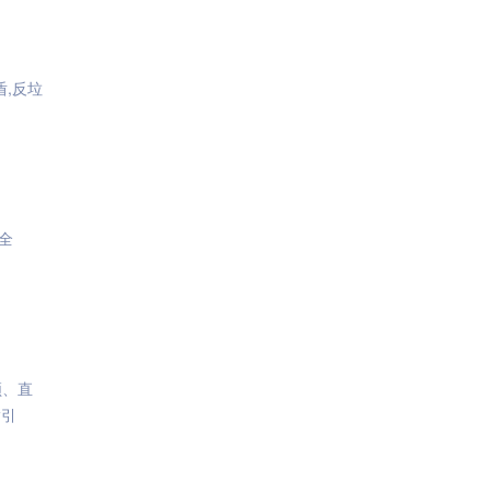
盾,反垃
全
频、直
指引