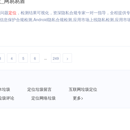
改_网易易盾
级问题
定位
，检测结果可视化，资深隐私合规专家一对一指导，全程提供
信息保护合规检测,Android隐私合规检测,应用市场上线隐私检测,应用市
...
3
4
5
6
249
>
本垃圾
定位垃圾留言
互联网垃圾定位
垃圾评论
定位网络垃圾
更多>