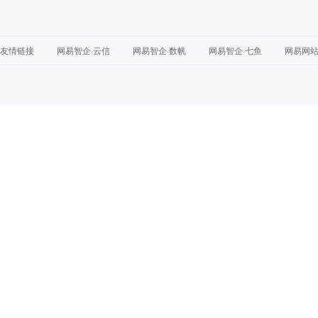
友情链接
网易智企·云信
网易智企·数帆
网易智企·七鱼
网易网