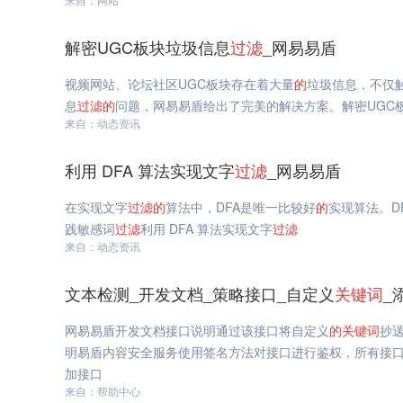
解密UGC板块垃圾信息
过滤
_网易易盾
视频网站、论坛社区UGC板块存在着大量
的
垃圾信息，不仅
息
过滤
的
问题，网易易盾给出了完美的解决方案。解密UGC
来自：动态资讯
利用 DFA 算法实现文字
过滤
_网易易盾
在实现文字
过滤
的
算法中，DFA是唯一比较好
的
实现算法。DFA
践敏感词
过滤
利用 DFA 算法实现文字
过滤
来自：动态资讯
文本检测_开发文档_策略接口_自定义
关键词
_
网易易盾开发文档接口说明通过该接口将自定义
的
关键词
抄
明易盾内容安全服务使用签名方法对接口进行鉴权，所有接口
加接口
来自：帮助中心