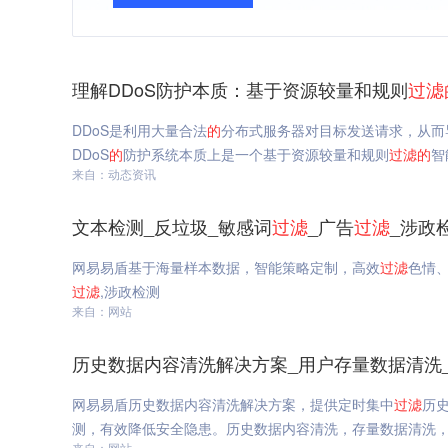
理解DDoS防护本质：基于资源较量和规则
过滤
DDoS是利用大量合法
的
分布式服务器对目标发送请求，从而
DDoS
的
防护系统本质上是一个基于资源较量和规则
过滤
的
智
来自：动态资讯
文本检测_反垃圾_敏感词
过滤
_广告
过滤
_涉政
网易易盾基于海量样本数据，智能策略定制，高效
过滤
色情
过滤
,涉政检测
来自：网站
历史数据内容清洗解决方案_用户存量数据清洗
网易易盾历史数据内容清洗解决方案，提供定时集中
过滤
历
测，有效降低安全隐患。历史数据内容清洗，存量数据清洗
来自：网站