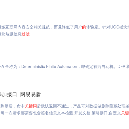
触犯互联网内容安全相关规范，而且降低了用户
的
体验度。针对UGC板块
板块垃圾信息
过滤
 全称为：Deterministic Finite Automaton，即确定有穷自动机。DFA
添加接口_网易易盾
送到易盾，命中
关键词
后默认返回不通过，产品可对数据做删除隐藏处理
每一次请求都需要包含签名信息文本检测,开发文档,策略接口,自定义
关键