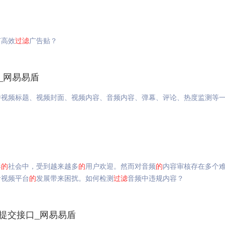
何高效
过滤
广告贴？
_网易易盾
持视频标题、视频封面、视频内容、音频内容、弹幕、评论、热度监测等
奏
的
社会中，受到越来越多
的
用户欢迎。然而对音频
的
内容审核存在多个
音视频平台
的
发展带来困扰。如何检测
过滤
音频中违规内容？
档提交接口_网易易盾