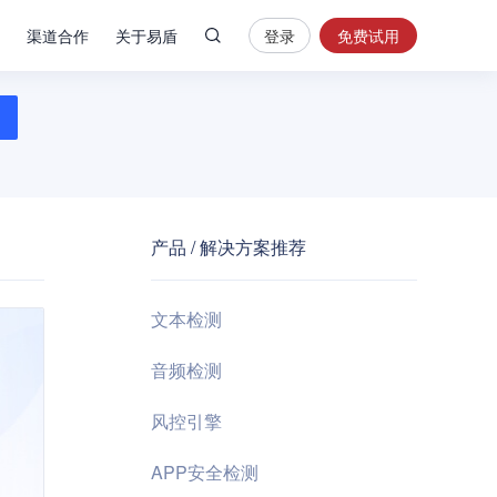
渠道合作
关于易盾
登录
免费试用
热
门
搜
索
内
容
产品 / 解决方案推荐
安
全
验
文本检测
证
码
音频检测
业
风控引擎
务
风
APP安全检测
控