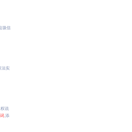
垃圾信
 算法实
鉴权说
词
,添