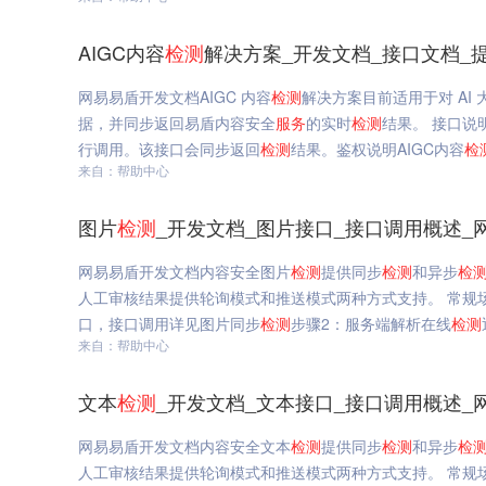
述
AIGC内容
检测
解决方案_开发文档_接口文档_
网易易盾开发文档AIGC 内容
检测
解决方案目前适用于对 AI
据，并同步返回易盾内容安全
服务
的实时
检测
结果。 接口说明
行调用。该接口会同步返回
检测
结果。鉴权说明AIGC内容
检
来自：帮助中心
图片
检测
_开发文档_图片接口_接口调用概述_
网易易盾开发文档内容安全图片
检测
提供同步
检测
和异步
检
人工审核结果提供轮询模式和推送模式两种方式支持。 常规
口，接口调用详见图片同步
检测
步骤2：服务端解析在线
检测
来自：帮助中心
文本
检测
_开发文档_文本接口_接口调用概述_
网易易盾开发文档内容安全文本
检测
提供同步
检测
和异步
检
人工审核结果提供轮询模式和推送模式两种方式支持。 常规