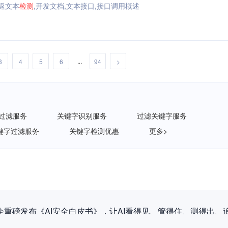
返文本
检测
,开发文档,文本接口,接口调用概述
...
3
4
5
6
94
>
 过滤服务
关键字识别服务
过滤关键字服务
键字过滤服务
关键字检测优惠
更多>
企重磅发布《AI安全白皮书》，让AI看得见、管得住、测得出、