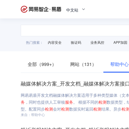
中文站
热门搜索：
内容安全
验证码
业务风控
APP加固
全部（999+）
网站（131）
帮助中心
融媒体解决方案_开发文档_融媒体解决方案接口
网易易盾开发文档融媒体解决方案适用于多种类型媒体（文
务
，同时也提供人工审核
服务
。 根据不同的
检测
数据类型，
型。配置同步
检测
会对
检测
数据实时返回
检测
结果。异步
检
来自：帮助中心