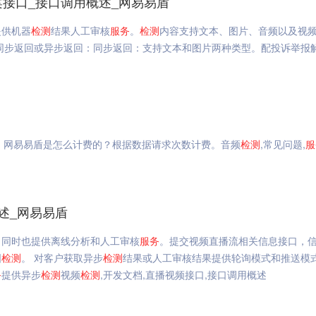
案接口_接口调用概述_网易易盾
提供机器
检测
结果人工审核
服务
。
检测
内容支持文本、图片、音频以及视
同步返回或异步返回：同步返回：支持文本和图片两种类型。配投诉举报
2. 网易易盾是怎么计费的？根据数据请求次数计费。音频
检测
,常见问题,
服
述_网易易盾
，同时也提供离线分析和人工审核
服务
。提交视频直播流相关信息接口，
图
检测
。 对客户获取异步
检测
结果或人工审核结果提供轮询模式和推送模
务
提供异步
检测
视频
检测
,开发文档,直播视频接口,接口调用概述