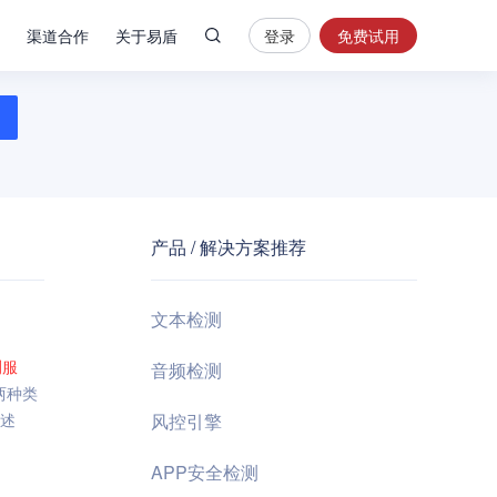
渠道合作
关于易盾
登录
免费试用
热
门
搜
索
内
容
产品 / 解决方案推荐
安
全
验
文本检测
证
码
测
服
音频检测
两种类
业
概述
风控引擎
务
风
APP安全检测
控