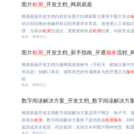
图片
检测
_开发文档_网易易盾
网易易盾开发文档内容安全图片结果获取主要用于图片异步
对识别结果的准确率和召回率要求非常高，请使用人工审核功
理，当异步
检测
完成后，需要获取机器
检测
结果。内容安全
来自：帮助中心
图片
检测
_开发文档_新手指南_开通
服务
流程_
网易易盾开发文档注册网易易盾账号（手机号、邮箱注册均
等信息）创建订单后，请联系您的专属商务为您开通正式
服
程
来自：帮助中心
数字阅读解决方案_开发文档_数字阅读解决方
网易易盾开发文档数字阅读解决方案适用于网文、电子书、
容混合
检测
。数字阅读解决方案除了提供机器
检测
服务
，同
返回或异步返回：同步返回：支持文本和图片两种类型。配置
来自：帮助中心