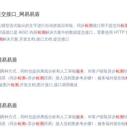
提交接口_网易易盾
 大模型流式输出的文字进行自动拼接后审核。同步
检测
接口用于提交待
检
该接口是 AIGC 内容
检测
解决方案中的数据提交接口，需要使用 HTTP 
测
解决方案,开发文档,接口文档,提交接口
网易易盾
测
两种方式，同时也提供离线分析和人工审核
服务
。对客户获取异步
检测
场景（同步
检测
+异步
检测
回调）接入流程图参考步骤1：服务端对接在线
返图片
检测
,开发文档,图片接口,接口调用概述
网易易盾
测
两种方式，同时也提供离线分析和人工审核
服务
。对客户获取异步
检测
场景（同步
检测
+异步
检测
回调）接入流程图参考步骤1：服务端对接在线