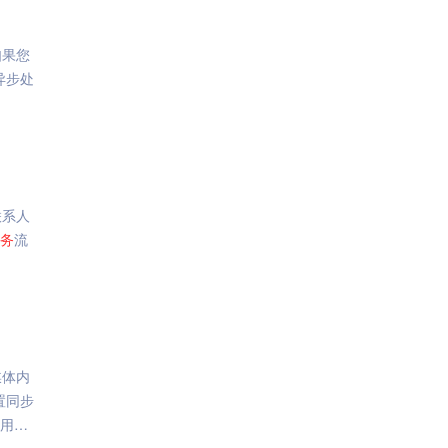
如果您
异步处
联系人
务
流
媒体内
置同步
调用概