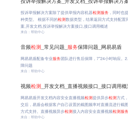
投诉举报解决方案_开发文档_投诉举报解决方
投诉举报解决方案除了提供举报内容机器
检测
服务
，同时也
种类型。 根据不同的
检测
数据类型，结果返回方式支持配置
案,开发文档,投诉举报解决方案接口,接口调用概述
来自：帮助中心
音频
检测
_常见问题_
服务
保障问题_网易易盾
网易易盾配备专业
服务
团队进行售后保障，7*24小时响应。
障问题
来自：帮助中心
视频
检测
_开发文档_直播视频接口_接口调用概
网易易盾开发文档内容安全直播视频
检测
提供异步
检测
方式
交后，易盾会根据客户自己设置的截图频率对直播流进行截
方式支持。直播视频异步
检测
接入内容安全直播视频
检测
服
来自：帮助中心