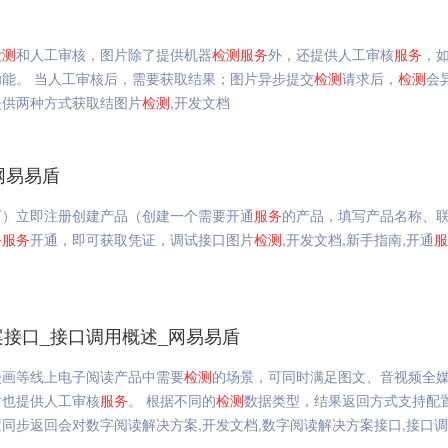
检测
和人工审核，图片除了提供机器
检测
服务
外，还提供人工审核
服务
，
能。 当人工审核后，需要获取结果；图片异步提交
检测
请求后，
检测
会
提供两种方式获取结图片
检测
,开发文档
网易易盾
可）立即注册创建产品（创建一个需要开通
服务
的产品，填写产品名称、
务
服务
开通，即可获取凭证，调试接口图片
检测
,开发文档,新手指南,开通
服
案接口_接口调用概述_网易易盾
漫画等线上电子阅读产品中需要
检测
的场景，可同时满足图文、音视频全
时也提供人工审核
服务
。 根据不同的
检测
数据类型，结果返回方式支持配
同步返回会对数字阅读解决方案,开发文档,数字阅读解决方案接口,接口