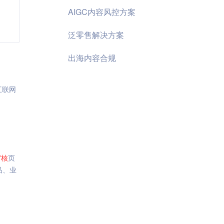
AIGC内容风控方案
泛零售解决方案
出海内容合规
互联网
审核
页
品、业