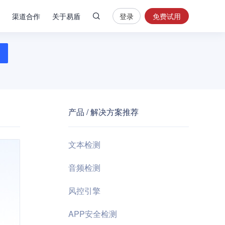
渠道合作
关于易盾
登录
免费试用
热
门
搜
索
内
容
产品 / 解决方案推荐
安
全
验
文本检测
证
码
音频检测
业
风控引擎
务
风
APP安全检测
控