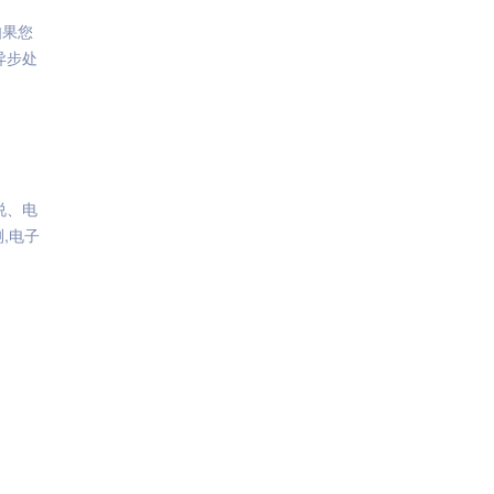
如果您
异步处
说、电
,电子