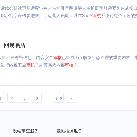
，后续会陆续更新适配业务人审扩展字段讲解人审扩展字段需要客户从接
用小写字母传参进来后，运营人员就可以在SaaS
审核
系统对这个字段的
？_网易易盾
大量不良有害信息，内容安全
审核
已经成为互联网生态治理的重要内容。
么进行内容安全
审核
？如何高效内容
审核
？
...
3
4
5
6
249
>
发帖审查服务
发帖检测服务