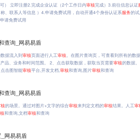
可） 立即注册2.完成企业认证（2个工作日内
审核
完成）3.前往信息认证
称、联系人等信息 ）4.申请免费试用，自动开通4个身份认证系
服务
的试
,申请免费试用
和查询_网易易盾
的数据流入到
审核
页面进行人工
审核
。在图片查询页，可查看到所有的数
的产品、业务和时间范围。 2、点击获取数据，获取当页需要
审核
的数据。
，点击图智能
审核
平台,开发文档,
审核
和查询,图片
审核
和查询
和查询_网易易盾
审核
的场景。通过对图片+文字的综合
审核
来判定文档的
审核
结果。人工
审
核
和查询,文档
审核
和查询
_网易易盾