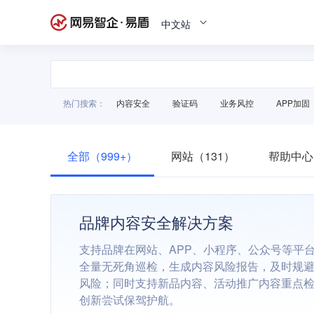
中文站
热门搜索：
内容安全
验证码
业务风控
APP加固
全部（999+）
网站（131）
帮助中心
品牌内容安全解决方案
支持品牌在网站、APP、小程序、公众号等平
全量无死角巡检，生成内容风险报告，及时规
风险；同时支持新品内容、活动推广内容重点
创新尝试保驾护航。