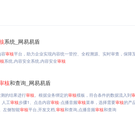
核
系统_网易易盾
内容
审核
平台，助力企业实现内容统一管控、全程溯源、实时审查，保障
核
系统,内容安全系统,内容安全
审核
审核
和查询_网易易盾
检测的结果进行
审核
。根据业务绑定的
审核
模板，符合条件的数据流入到
 人工
审核
步骤1、点击内容
审核
-点播音频
审核
菜单，选择需要
审核
的产
。左侧智能
审核
平台,开发文档,
审核
和查询,点播音频
审核
和查询