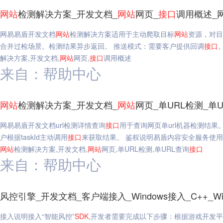
网站
检测解决方案_开发文档_
网站
网页_
接口
调用概述_
网易易盾开发文档
网站
检测解决方案适用于主动爬取目标
网站
资源，对目
合并过检场景。检测结果异步返回。 推送模式：需要客户提供回调
接口
解决方案,开发文档,
网站
网页,
接口
调用概述
来自：帮助中心
网站
检测解决方案_开发文档_
网站
网页_单URL检测_单
网易易盾开发文档url检测详情查询
接口
用于查询网页单url机器检测结果
户根据taskId主动调用
接口
来获取结果。 鉴权说明易盾内容安全服务使
网站
检测解决方案,开发文档,
网站
网页,单URL检测,单URL查询
接口
来自：帮助中心
风控引擎_开发文档_客户端接入_Windows接入_C++_Wi
接入说明接入“智能风控”
SDK
,开发者需要完成以下步骤：根据游戏开发