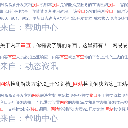
网易易盾开发文档
接口
说明本
接口
是智能风控服务的在线检测
接口
，需配
取风险识别结果，详情请参考使用教程。 该
接口
为实时检测
接口
，同步
600、601、602。更新日志参考V风控引擎,开发文档,后端接入,智能风
来自：帮助中心
关于内容
审查
，你需要了解的东西，这里都有！ _网易易
内容
审查
人员必须迅速响应，内容
审查
就是
审查
你的平台上用户生成的任
来自：动态资讯
网站
检测解决方案v2_开发文档_
网站
检测解决方案_主
网易易盾开发文档
网站
解决方案-主站检测任务提交
接口
用于提交待检测
入口进行资源爬取，可以通过设置
网站
的爬取深度和最大爬取资源数来
口
，支持http协议
接口
调用。
网站
检测解决方案v2,开发文档,
网站
检测解
来自：帮助中心