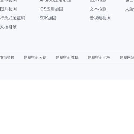
图片检测
iOS应用加固
文本检测
人脸
行为式验证码
SDK加固
音视频检测
风控引擎
友情链接
网易智企·云信
网易智企·数帆
网易智企·七鱼
网易网