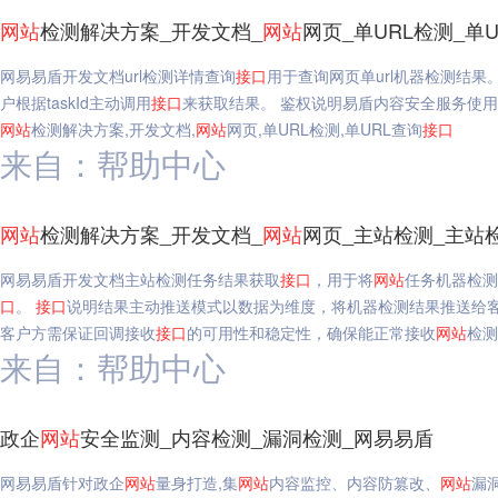
网站
检测解决方案_开发文档_
网站
网页_单URL检测_单
网易易盾开发文档url检测详情查询
接口
用于查询网页单url机器检测结果
户根据taskId主动调用
接口
来获取结果。 鉴权说明易盾内容安全服务使
网站
检测解决方案,开发文档,
网站
网页,单URL检测,单URL查询
接口
来自：帮助中心
网站
检测解决方案_开发文档_
网站
网页_主站检测_主站
网易易盾开发文档主站检测任务结果获取
接口
，用于将
网站
任务机器检测
口
。
接口
说明结果主动推送模式以数据为维度，将机器检测结果推送给
客户方需保证回调接收
接口
的可用性和稳定性，确保能正常接收
网站
检测
来自：帮助中心
政企
网站
安全监测_内容检测_漏洞检测_网易易盾
网易易盾针对政企
网站
量身打造,集
网站
内容监控、内容防篡改、
网站
漏