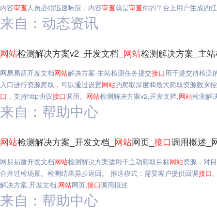
内容
审查
人员必须迅速响应，内容
审查
就是
审查
你的平台上用户生成的任
来自：动态资讯
网站
检测解决方案v2_开发文档_
网站
检测解决方案_主
网易易盾开发文档
网站
解决方案-主站检测任务提交
接口
用于提交待检测
入口进行资源爬取，可以通过设置
网站
的爬取深度和最大爬取资源数来
口
，支持http协议
接口
调用。
网站
检测解决方案v2,开发文档,
网站
检测解
来自：帮助中心
网站
检测解决方案_开发文档_
网站
网页_
接口
调用概述_
网易易盾开发文档
网站
检测解决方案适用于主动爬取目标
网站
资源，对目
合并过检场景。检测结果异步返回。 推送模式：需要客户提供回调
接口
解决方案,开发文档,
网站
网页,
接口
调用概述
来自：帮助中心