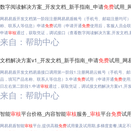
数字阅读解决方案_开发文档_新手指南_申请
免费
试用_
网易易盾开发文档第一阶段注册网易易盾账号（手机号、邮箱注册均可）
称、联系人等信息）申请
免费
试用（申请开通
免费
使用后，客服人员会联
申请
审核
通过，获取凭证，调试接口（查看数字阅读解决方案,开发文档,
来自：帮助中心
文档解决方案v1_开发文档_新手指南_申请
免费
试用_网
网易易盾开发文档易盾接口调用第一阶段1.注册网易云账号（手机号、邮
品，填写产品名称、联系人等信息）3.申请
免费
试用（申请开通
免费
使用
日左右第二阶段1.申请
审核
通过，获取凭证，调试接文档解决方案v1,开发
来自：帮助中心
智能
审核
平台价格_内容智能
审核
服务_
审核
平台
免费
试
网易易盾智能
审核
平台,提供高额
免费
试用量及试用期,多梯度套餐,满足