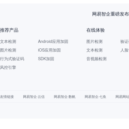
网易智企重磅发布
推荐产品
在线体验
文本检测
Android应用加固
图片检测
验证
图片检测
iOS应用加固
文本检测
人脸
行为式验证码
SDK加固
音视频检测
风控引擎
友情链接
网易智企·云信
网易智企·数帆
网易智企·七鱼
网易网