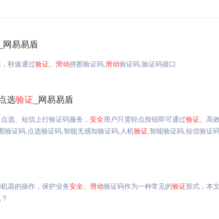
_网易易盾
佳，秒速通过
验证
。
滑动
拼图验证码,
滑动
验证码,验证码接口
_点选
验证
_网易易盾
、点选、短信上行验证码服务，
安全
用户只需轻点按钮即可通过
验证
。高
图验证码,点选验证码,智能无感知验证码,人机
验证
,智能验证码,短信验证
和机器的操作，保护业务
安全
。
滑动
验证码作为一种常见的
验证
形式，本
么？