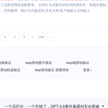
工信部无障碍适配要求。 目前行为式验证码支持的类型有：智能无感知
空间推理、障行为式验证码,开发文档,客户端接入,iOS接入
...
3
4
5
234
>
动条验证
wap滑动图片验证
wap端滑动验证
p滑动机器验证
wap滑动验证 拼图滑块
更多>
一个没拦住，一个拦错了，GPT-5.6事件暴露AI安全两难