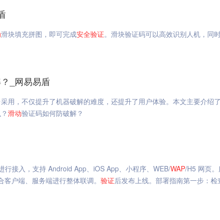
盾
动
滑块填充拼图，即可完成
安全
验证
。滑块验证码可以高效识别人机，同
？_网易易盾
台采用，不仅提升了机器破解的难度，还提升了用户体验。本文主要介绍
么？
滑动
验证码如何防破解？
，支持 Android App、iOS App、小程序、WEB/
WAP
/H5 网页
合客户端、服务端进行整体联调。
验证
后发布上线。部署指南第一步：检