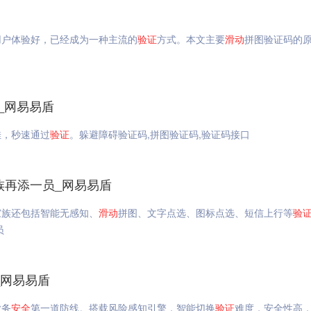
用户体验好，已经成为一种主流的
验证
方式。本文主要
滑动
拼图验证码的
_网易易盾
佳，秒速通过
验证
。躲避障碍验证码,拼图验证码,验证码接口
族再添一员_网易易盾
家族还包括智能无感知、
滑动
拼图、文字点选、图标点选、短信上行等
验
员
_网易易盾
业务
安全
第一道防线。搭载风险感知引擎，智能切换
验证
难度，安全性高