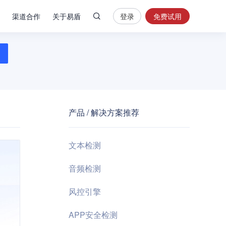
渠道合作
关于易盾
登录
免费试用
热
门
搜
索
内
容
产品 / 解决方案推荐
安
全
验
文本检测
证
码
音频检测
业
风控引擎
务
风
APP安全检测
控