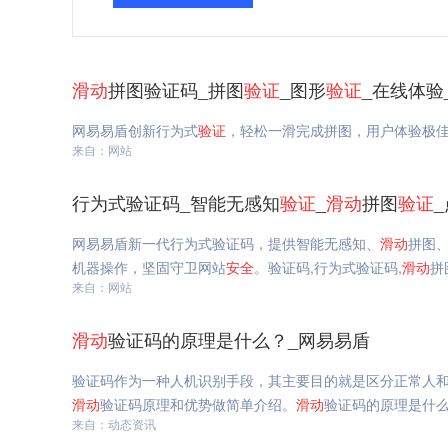
滑动
拼图验证码_拼图
验证
_图形
验证
_在线体验
网易易盾创新行为式
验证
，轻松一滑完成拼图，用户体验极
来自：网站
行为式验证码_智能无感知
验证
_
滑动
拼图
验证
网易易盾新一代行为式验证码，提供智能无感知、
滑动
拼图
机器操作，坚固守卫网站
安全
。验证码,行为式验证码,
滑动
拼
来自：网站
滑动
验证码的原理是什么？_网易易盾
验证码作为一种人机识别手段，其主要目的就是区分正常人
滑动
验证码原理和优势做简单介绍。
滑动
验证码的原理是什
来自：动态资讯