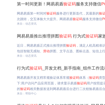
第一时间更新！网易易盾
验证码
服务支持微信
P
网易易盾第一时间对
验证码
服务进行更新迭代，其最新的
验
次跳转，交互体验大大提升。网易易盾
验证码
服务支持微信
P
来自：动态资讯
网易易盾推出推理拼图
验证码
行为式
验证码
家
近日，网易易盾正式推出推理拼图
验证码
，满足人机高精准
包括智能无感知、
滑动
拼图、文字点选、图标点选、短信上
来自：动态资讯
行为式
验证码
_开发文档_新手指南_组件工作流
网易易盾开发文档常规验证体系常规
验证码
体系（
验证码
类
下:用户访问产品应用页面，请求显示易盾
验证码
用户按照提
的
验证码
相关数据发送到网易易盾后台进行二次校验易盾后
来自：帮助中心