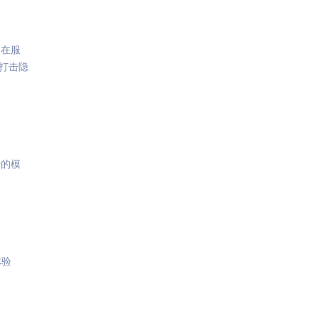
、在服
打击隐
据的模
体验