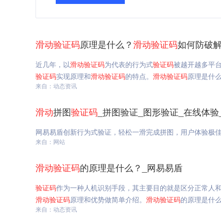
滑动
验证码
原理是什么？
滑动
验证码
如何防破解
近几年，以
滑动
验证码
为代表的行为式
验证码
被越开越多平
验证码
实现原理和
滑动
验证码
的特点。
滑动
验证码
原理是什
来自：动态资讯
滑动
拼图
验证码
_拼图验证_图形验证_在线体验
网易易盾创新行为式验证，轻松一滑完成拼图，用户体验极
来自：网站
滑动
验证码
的原理是什么？_网易易盾
验证码
作为一种人机识别手段，其主要目的就是区分正常人
滑动
验证码
原理和优势做简单介绍。
滑动
验证码
的原理是什
来自：动态资讯