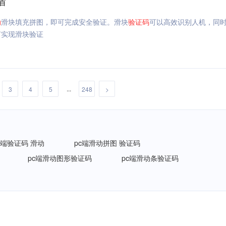
盾
动
滑块填充拼图，即可完成安全验证。滑块
验证码
可以高效识别人机，同
何实现滑块验证
...
3
4
5
248
>
c端验证码 滑动
pc端滑动拼图 验证码
pc端滑动图形验证码
pc端滑动条验证码