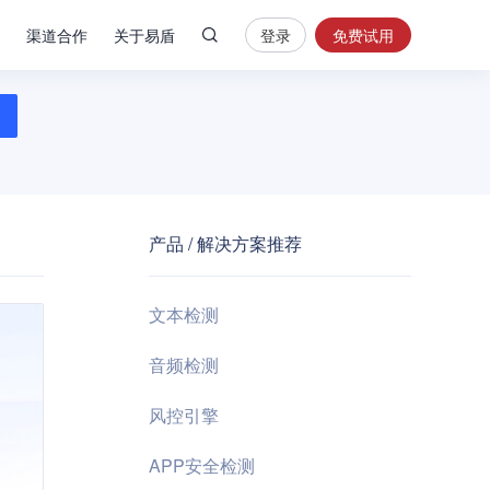
渠道合作
关于易盾
登录
免费试用
热
门
搜
索
内
容
产品 / 解决方案推荐
安
全
验
文本检测
证
码
音频检测
业
风控引擎
务
风
APP安全检测
控