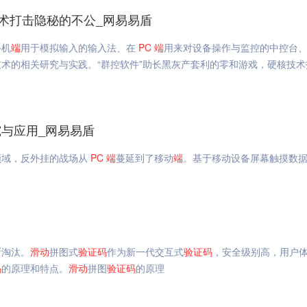
术打击隐秘的不公_网易易盾
手机
端
用于模拟输入的输入法、在
PC
端
用来对设备操作与监控的中控台
术的相关研究与实践。“群控软件”助长黑灰产套利的零和游戏，硬核技术
与应用_网易易盾
领域，反外挂的战场从
PC
端
蔓延到了移动
端
。基于移动设备屏幕触摸数
所淘汰。
滑动
拼图式
验证码
作为新一代交互式
验证码
，安全级别高，用户
码
的原理和特点。
滑动
拼图
验证码
的原理