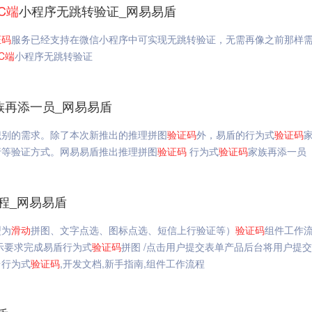
C
端
小程序无跳转验证_网易易盾
证码
服务已经支持在微信小程序中可实现无跳转验证，无需再像之前那样
C
端
小程序无跳转验证
族再添一员_网易易盾
识别的需求。除了本次新推出的推理拼图
验证码
外，易盾的行为式
验证码
行等验证方式。网易易盾推出推理拼图
验证码
行为式
验证码
家族再添一员
程_网易易盾
型为
滑动
拼图、文字点选、图标点选、短信上行验证等）
验证码
组件工作
示要求完成易盾行为式
验证码
拼图 /点击用户提交表单产品后台将用户提
台行为式
验证码
,开发文档,新手指南,组件工作流程