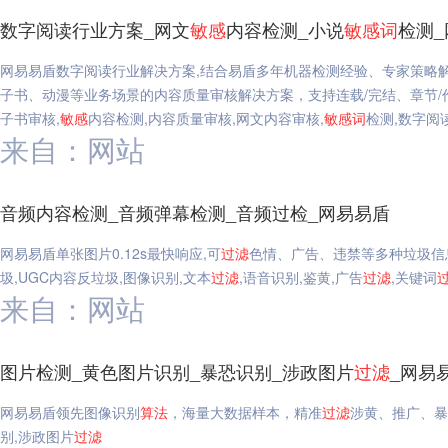
数字阅读行业方案_网文
敏感
内容检测_小说
敏感
词
检测
网易易盾数字阅读行业解决方案,结合易盾多年机器检测经验、专家策略
子书、动漫等业务场景的内容质量审核解决方案，支持连载/完结、章节/
子书审核,
敏感
内容检测,内容质量审核,网文内容审核,
敏感
词
检测,数字阅
来自：网站
音频内容检测_音频弹幕检测_音频过检_网易易盾
网易易盾单张图片0.12s最快响应,可
过滤
色情、广告、违禁等多种垃圾信
圾,UGC内容反垃圾,图像识别,文本
过滤
,语音识别,鉴黄,广告
过滤
,关键词
来自：网站
图片检测_黄色图片识别_暴恐识别_涉政图片
过滤
_网易
网易易盾领先图像识别
算法
，海量大数据样本，精准
过滤
涉黄、推广、暴
别,涉政图片
过滤