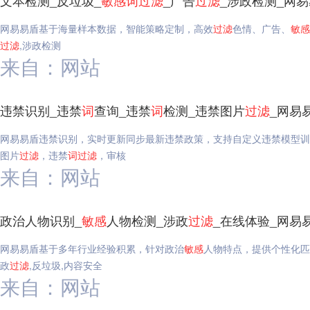
文本检测_反垃圾_
敏感
词
过滤
_广告
过滤
_涉政检测_网
网易易盾基于海量样本数据，智能策略定制，高效
过滤
色情、广告、
敏感
过滤
,涉政检测
来自：网站
违禁识别_违禁
词
查询_违禁
词
检测_违禁图片
过滤
_网易
网易易盾违禁识别，实时更新同步最新违禁政策，支持自定义违禁模型训
图片
过滤
，违禁
词
过滤
，审核
来自：网站
政治人物识别_
敏感
人物检测_涉政
过滤
_在线体验_网易
网易易盾基于多年行业经验积累，针对政治
敏感
人物特点，提供个性化匹
政
过滤
,反垃圾,内容安全
来自：网站