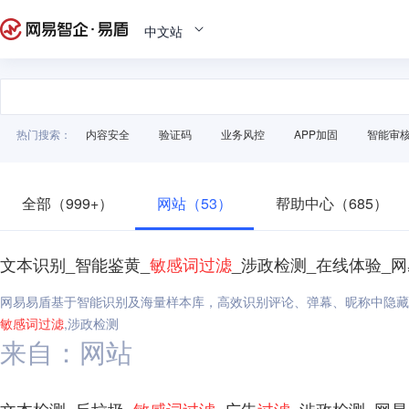
中文站
热门搜索：
内容安全
验证码
业务风控
APP加固
智能审
全部（999+）
网站（53）
帮助中心（685）
文本识别_智能鉴黄_
敏感
词
过滤
_涉政检测_在线体验_
网易易盾基于智能识别及海量样本库，高效识别评论、弹幕、昵称中隐藏
敏感
词
过滤
,涉政检测
来自：网站