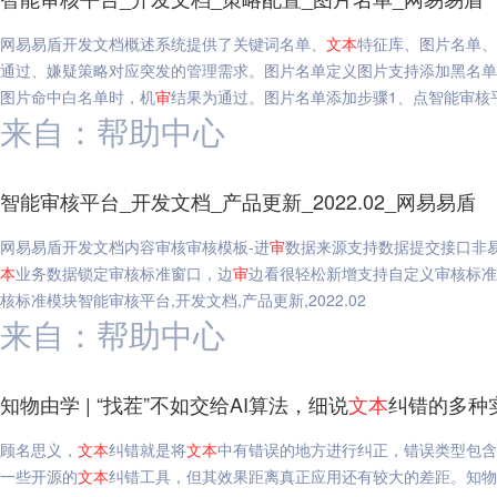
网易易盾开发文档概述系统提供了关键词名单、
文本
特征库、图片名单、
通过、嫌疑策略对应突发的管理需求。图片名单定义图片支持添加黑名单
图片命中白名单时，机
审
结果为通过。图片名单添加步骤1、点智能审核平
来自：帮助中心
智能审核平台_开发文档_产品更新_2022.02_网易易盾
网易易盾开发文档内容审核审核模板-进
审
数据来源支持数据提交接口非
本
业务数据锁定审核标准窗口，边
审
边看很轻松新增支持自定义审核标准
核标准模块智能审核平台,开发文档,产品更新,2022.02
来自：帮助中心
知物由学 | “找茬”不如交给AI算法，细说
文本
纠错的多种
顾名思义，
文本
纠错就是将
文本
中有错误的地方进行纠正，错误类型包含
一些开源的
文本
纠错工具，但其效果距离真正应用还有较大的差距。知物由学