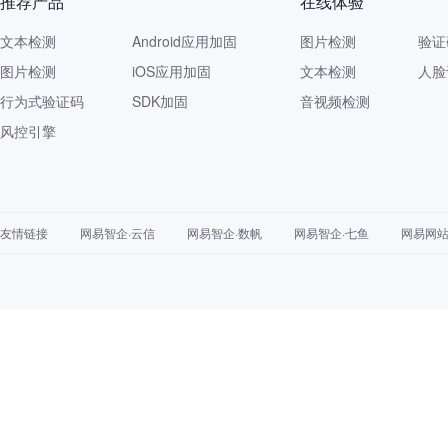
推荐产品
在线体验
文本检测
Android应用加固
图片检测
验证
图片检测
iOS应用加固
文本检测
人脸
行为式验证码
SDK加固
音视频检测
风控引擎
友情链接
网易智企·云信
网易智企·数帆
网易智企·七鱼
网易网