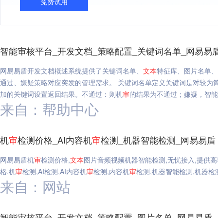
免费试用
智能审核平台_开发文档_策略配置_关键词名单_网易易
网易易盾开发文档概述系统提供了关键词名单、
文本
特征库、图片名单、
通过、嫌疑策略对应突发的管理需求。 关键词名单定义关键词是对较为
加的关键词设置返回结果。不通过：则机
审
的结果为不通过；嫌疑，智能
来自：帮助中心
机
审
检测价格_AI内容机
审
检测_机器智能检测_网易易盾
网易易盾机
审
检测价格,
文本
图片音频视频机器智能检测,无忧接入,提供高
格,机
审
检测,AI检测,AI内容机
审
检测,内容机
审
检测,机器智能检测,机器检
来自：网站
智能审核平台_开发文档_策略配置_图片名单_网易易盾