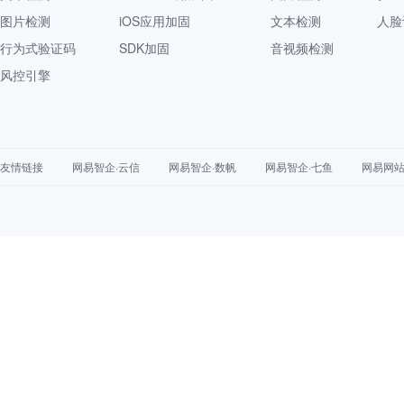
图片检测
iOS应用加固
文本检测
人脸
行为式验证码
SDK加固
音视频检测
风控引擎
友情链接
网易智企·云信
网易智企·数帆
网易智企·七鱼
网易网