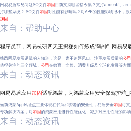
网易易盾常见问题SO文件
加固
目前支持哪些指令集？支持armeabi、armeab
持哪些系统？ SO文件
加固
对性能有影响吗？对APK的性能影响很小，原始
加固
来自：帮助中心
程序员节，网易杭研四天王揭秘如何炼成“码神”_网易易
熟悉网易发展逻辑的人知道，这是一家不追逐风口、注重发展质量的
公司
值得关注的三个领域，
公司
在教育、文娱、消费升级及全球化发展等方面
来自：动态资讯
网易易盾应用
加固
适配鸿蒙，为鸿蒙应用安全保驾护航_
当前鸿蒙App风险点主要体现在代码和资源的安全性，易盾安全
加固
可支
专项解决方案，对
加固
的鸿蒙应用进行性能优化，减少对应用性能的影响
来自：动态资讯