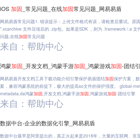
iOS
加固
_常见问题_在线
加固
常见问题_网易易盾
网易易盾常见问题1. 错误提示：上传文件格式有误，请检查后重试。原因：如果
*.xcarchive 文件压缩后的 .zip包。如果是SDK ，则为 .framework /
问题,在线
加固
常见问题
来自：帮助中心
鸿蒙
加固
_开发文档_鸿蒙手游
加固
_鸿蒙游戏
加固
-团结
网易易盾开发文档工具下载功能介绍引擎保护易盾团结
加固
保护方案，默认
案，兼容鸿蒙系统的前提下，极大的提高so文件的保护强度。 global-met
metadata.da鸿蒙
加固
,开发文档,鸿蒙手游
加固
,鸿蒙游戏
加固
-团结引擎
来自：帮助中心
数据中台-企业的数据化引擎_网易易盾
数据中台最早是阿里提出的，真正火起来是2018年，大量的互联网、非