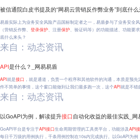
被信通院白皮书提及的“网易云营销反作弊业务”到底什么
易盾实际上为业务安全风险产品国标制定者之一，易盾参与了业务安全风
（营销反作弊、
登录
保护
、注册
保护
、验证码等）的功能描述、功能要求
底什么来头？
来自：动态资讯
API
是什么？_网易易盾
API
就是
接口
，就是通道，负责一个程序和其他软件的沟通，本质是预先
件不简单的事情，这个窗口能做到让我们最多跑一次，这个
API
就是不错
来自：动态资讯
以GoAPI为例，解读提升
接口
自动化收益的最佳实践_网
GoAPI平台是专注于
API
接口
生命周期管理的工具类平台，功能涉及
API
每日千万级的用例执行，千条用例控制在10s内完成执行。以GoAPI为例