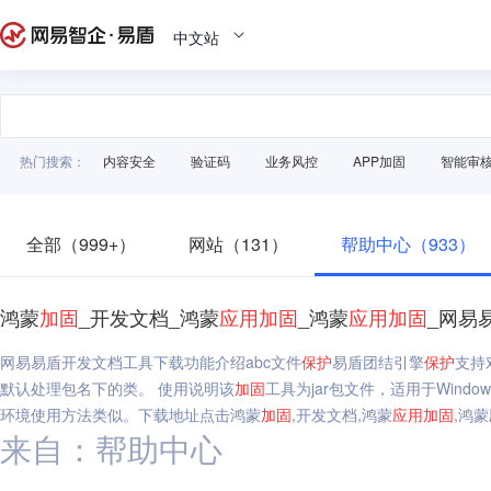
中文站
热门搜索：
内容安全
验证码
业务风控
APP加固
智能审
全部（999+）
网站（131）
帮助中心（933）
鸿蒙
加固
_开发文档_鸿蒙
应用
加固
_鸿蒙
应用
加固
_网易
网易易盾开发文档工具下载功能介绍abc文件
保护
易盾团结引擎
保护
支持
默认处理包名下的类。 使用说明该
加固
工具为jar包文件，适用于Windo
环境使用方法类似。下载地址点击鸿蒙
加固
,开发文档,鸿蒙
应用
加固
,鸿蒙
来自：帮助中心