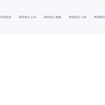
友情链接
网易智企·云信
网易智企·数帆
网易智企·七鱼
网易网