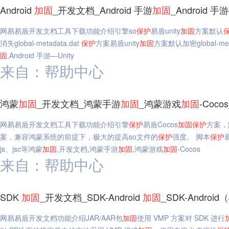
Android
加固
_开发文档_Android 手游
加固
_Android 
网易易盾开发文档工具下载功能介绍引擎so
保护
易盾unity
加固
方案默认
消失global-metadata.dat
保护
方案易盾unity
加固
方案默认加密global-meta
固
,Android 手游—Unity
来自：帮助中心
鸿蒙
加固
_开发文档_鸿蒙手游
加固
_鸿蒙游戏
加固
-Coc
网易易盾开发文档工具下载功能介绍引擎
保护
易盾Cocos
加固
保护
方案，
案，兼容鸿蒙系统的前提下，极大的提高so文件的
保护
强度。 脚本
保护
js、jsc等鸿蒙
加固
,开发文档,鸿蒙手游
加固
,鸿蒙游戏
加固
-Cocos
来自：帮助中心
SDK
加固
_开发文档_SDK-Android
加固
_SDK-Android（
网易易盾开发文档功能介绍JAR/AAR包
加固
使用 VMP 方案对 SDK 进行