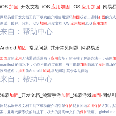
iOS
加固
_开发文档_iOS
应用
加固
_iOS
应用
加固
_网易
网易易盾开发文档工具下载功能介绍使用源码
加固
或者二进制
加固
的方式
调试、破解、分析。iOS
加固
,开发文档,iOS
应用
加固
,iOS
应用
加固
来自：帮助中心
Android
加固
_常见问题_其余常见问题_网易易盾
加固
后的
应用
无法通过渠道商（
应用
市场）的审核？解决办法一：确保
加
manifest 的情况下，仍然不能通过审核，有可能是
加固
隐藏了
应用
市场的
没有签名，
加固
前Android
加固
,常见问题,其余常见问题
来自：帮助中心
鸿蒙
加固
_开发文档_鸿蒙手游
加固
_鸿蒙游戏
加固
-团结
网易易盾开发文档工具下载功能介绍引擎
保护
易盾团结
加固
保护
方案，默
案，兼容鸿蒙系统的前提下，极大的提高so文件的
保护
强度。 global-met