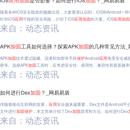
iOS
应用
加固
是否必要？如何进行iOS
加固
？_网易易盾
随着各种iOS安全隐患的频频出现，大家逐渐认识到，iOS和Android
针对iOS
应用
可能的安全风险，介绍了iOS
应用
加固
的方案。iOS
应用
加固
来自：动态资讯
APK
加固
工具如何选择？探索APK
加固
的几种常见方法_
APK
加固
技术通过隐藏、混淆和加密等手段
保护
Android
应用
免受安全威
密等。选择APK
加固
工具时，应考虑安全性、易用性、兼容性和更新频率。
来自：动态资讯
如何进行Dex
加固
？_网易易盾
伴随着移动互联网的发展，
应用
安全越来越重要，Dex文件是Androi
文件进行
加固
保护
，本文简单介绍了Dex
加固
原理和方法。如何进行Dex
来自：动态资讯