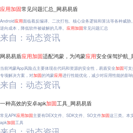
应用
加固
常见问题汇总_网易易盾
Android
应用
面临着反编译、二次打包、核心业务逻辑和算法等各种威胁
逆向成本，降低软件被破解的几率。
应用
加固
常见问题汇总
来自：动态资讯
网易易盾
应用
加固
适配鸿蒙，为鸿蒙
应用
安全保驾护航_
当前鸿蒙App风险点主要体现在代码和资源的安全性，易盾安全
加固
可支
专项解决方案，对
加固
的鸿蒙
应用
进行性能优化，减少对应用性能的影响
来自：动态资讯
一种高效的安卓apk
加固
工具_网易易盾
常见APK
应用
加固
主要有DEX文件、SDK文件、SO文件
加固
这三类。本文
apk
加固
工具
来自：动态资讯