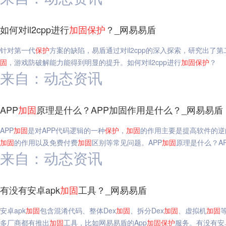
如何对il2cpp进行
加固
保护
？_网易易盾
针对第一代
保护
方案的缺陷，易盾通过对il2cpp的深入探索，研究出了第二代glob
固
，游戏防破解能力能得到明显的提升。如何对il2cpp进行
加固
保护
？
来自：动态资讯
APP
加固
原理是什么？APP加固作用是什么？_网易易盾
APP
加固
是对APP代码逻辑的一种
保护
，
加固
的作用主要是提高软件的逆
加固
的作用以及免费付费
加固
区别等常见问题。APP
加固
原理是什么？A
来自：动态资讯
有没有安卓apk
加固
工具？_网易易盾
安卓apk
加固
包含混淆代码、整体Dex
加固
、拆分Dex
加固
、虚拟机
加固
多厂商都有推出
加固
工具，比如网易易盾的App
加固
保护
服务。有没有安卓