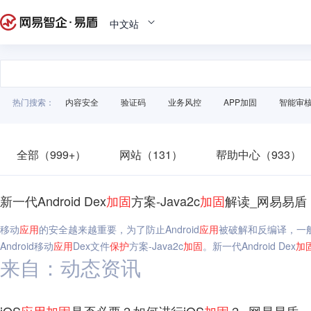
中文站
热门搜索：
内容安全
验证码
业务风控
APP加固
智能审
全部（999+）
网站（131）
帮助中心（933）
新一代Android Dex
加固
方案-Java2c
加固
解读_网易易盾
移动
应用
的安全越来越重要，为了防止Android
应用
被破解和反编译，一般
Android移动
应用
Dex文件
保护
方案-Java2c
加固
。新一代Android Dex
加
来自：动态资讯