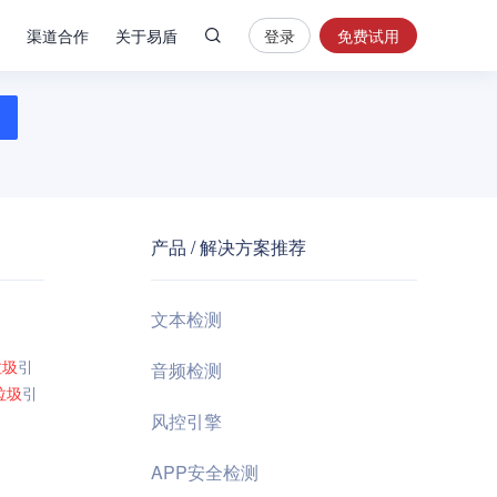
渠道合作
关于易盾
登录
免费试用
热
门
搜
索
内
容
产品 / 解决方案推荐
安
全
验
文本检测
证
码
垃圾
引
音频检测
垃圾
引
业
风控引擎
务
风
APP安全检测
控