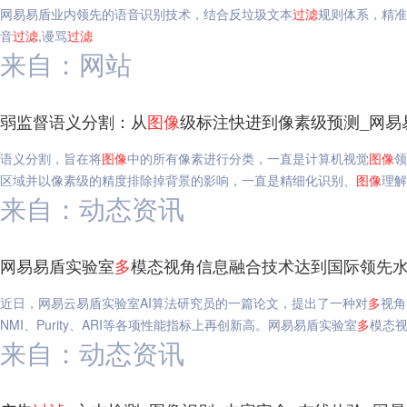
网易易盾业内领先的语音识别技术，结合反垃圾文本
过滤
规则体系，精准
音
过滤
,谩骂
过滤
来自：网站
弱监督语义分割：从
图像
级标注快进到像素级预测_网易
语义分割，旨在将
图像
中的所有像素进行分类，一直是计算机视觉
图像
领
区域并以像素级的精度排除掉背景的影响，一直是精细化识别、
图像
理解
来自：动态资讯
网易易盾实验室
多
模态视角信息融合技术达到国际领先水
近日，网易云易盾实验室AI算法研究员的一篇论文，提出了一种对
多
视角
NMI、Purity、ARI等各项性能指标上再创新高。网易易盾实验室
多
模态视
来自：动态资讯