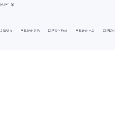
风控引擎
友情链接
网易智企·云信
网易智企·数帆
网易智企·七鱼
网易网