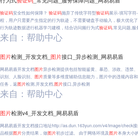
行为式
验证码
_常见问题_服务保障问题_网易易盾
验证码
安全性如何保障？
验证码
抛弃了传统字符型
验证码
展示-填写字符
程，用户只需要产生指定的行为轨迹，不需要键盘手动输入，极大优化了
行为轨迹数据进行机器学习建模，结合访问频行为式
验证码
,常见问题,
来自：帮助中心
图片
检测_开发文档_
图片
接口_异步检测_网易易盾
网易易盾开发文档
图片
异步检测提供包括智能鉴黄、暴恐、涉政、违禁、广
识别、人脸识别、
图片
质量等多维度辅助信息能力，图片中的违规内容和
任务，返
图片
检测,开发文档,
图片
接口,异步检测
来自：帮助中心
图片
检测v4_开发文档_网易易盾
网易易盾开发文档接口地址http://as.dun.163yun.com/v4/im
品根据
图片
分类结果，做
图片
初步过滤。 由于网络环境及
图片
本身大小