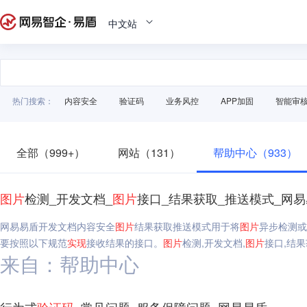
中文站
热门搜索：
内容安全
验证码
业务风控
APP加固
智能审
全部（999+）
网站（131）
帮助中心（933）
图片
检测_开发文档_
图片
接口_结果获取_推送模式_网
网易易盾开发文档内容安全
图片
结果获取推送模式用于将
图片
异步检测或
要按照以下规范
实现
接收结果的接口。
图片
检测,开发文档,
图片
接口,结果
来自：帮助中心