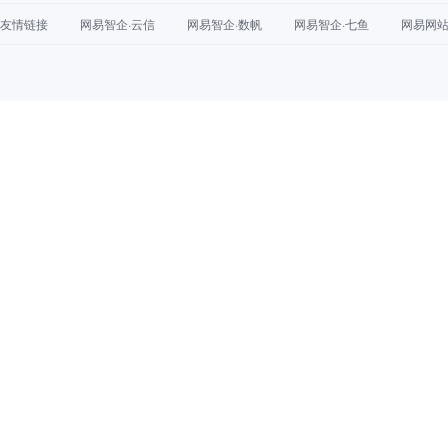
友情链接
网易智企·云信
网易智企·数帆
网易智企·七鱼
网易网