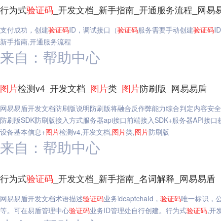
行为式
验证码
_开发文档_新手指南_开通服务流程_网易
支付成功，创建
验证码
ID，调试接口（
验证码
服务需要手动创建
验证码
I
新手指南,开通服务流程
来自：帮助中心
图片
检测v4_开发文档_
图片
类_
图片
防刷版_网易易盾
网易易盾开发文档防刷版说明防刷版将融合反作弊能力综合判定内容安全
防刷版SDK防刷版接入方式服务器api接口前端接入SDK+服务器API
设备基本信息+
图片
检测v4,开发文档,
图片
类,
图片
防刷版
来自：帮助中心
行为式
验证码
_开发文档_新手指南_名词解释_网易易盾
网易易盾开发文档术语描述
验证码
业务idcaptchaId，
验证码
唯一标识，
等。可在易盾管理中心
验证码
业务ID管理处自行创建。行为式
验证码
,开