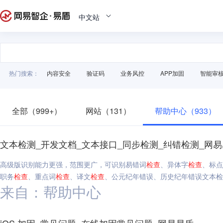
中文站
热门搜索：
内容安全
验证码
业务风控
APP加固
智能审
全部（999+）
网站（131）
帮助中心（933）
文本检测_开发文档_文本接口_同步检测_纠错检测_网
高级版识别能力更强，范围更广，可识别易错词
检查
、异体字
检查
、标点
职务
检查
、重点词
检查
、译文
检查
、公元纪年错误、历史纪年错误文本检测
来自：帮助中心