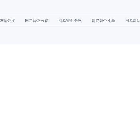
友情链接
网易智企·云信
网易智企·数帆
网易智企·七鱼
网易网