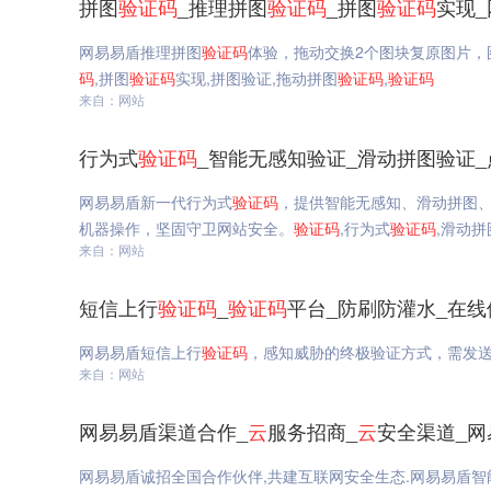
拼图
验证码
_推理拼图
验证码
_拼图
验证码
实现
网易易盾推理拼图
验证码
体验，拖动交换2个图块复原图片，
码
,拼图
验证码
实现,拼图验证,拖动拼图
验证码
,
验证码
来自：网站
行为式
验证码
_智能无感知验证_滑动拼图验证_
网易易盾新一代行为式
验证码
，提供智能无感知、滑动拼图
机器操作，坚固守卫网站安全。
验证码
,行为式
验证码
,滑动拼
来自：网站
短信上行
验证码
_
验证码
平台_防刷防灌水_在线
网易易盾短信上行
验证码
，感知威胁的终极验证方式，需发
来自：网站
网易易盾渠道合作_
云
服务招商_
云
安全渠道_网
网易易盾诚招全国合作伙伴,共建互联网安全生态.网易易盾