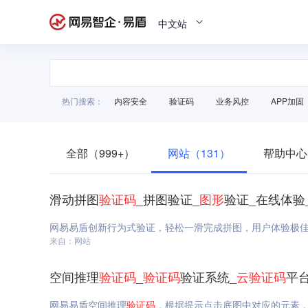
中文站
热门搜索：
内容安全
验证码
业务风控
APP加固
全部（999+）
网站（131）
帮助中心
滑动拼图
验证码
_拼图验证_
图形
验证_在线体验
网易易盾创新行为式验证，轻松一滑完成拼图，用户体验极
来自：网站
空间推理
验证码
_
验证码
验证系统_
云
验证码
平
网易易盾空间推理
验证码
，根据提示点击底图中对应的元素，