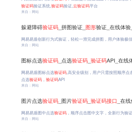
验证码
验证系统,
验证码
验证,
云
验证码
平台
来自：网站
躲避障碍
验证码
_拼图验证_
图形
验证_在线体验
网易易盾创新行为式验证，轻松一滑完成拼图，用户体验极
来自：网站
图标点选
验证码
_点选
验证码
_
验证码
API_在
网易易盾图标点选
验证码
,高安全级别，用户只需按照顺序点
点选
验证码
，
验证码
API
来自：网站
图片点选
验证码
_图片
验证码
_
验证码
接口
_在线
网易易盾图中点选
验证码
，顺序点击图中文字，全新行为验
来自：网站