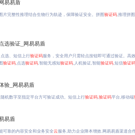
_网易易盾
图片完整性推理结合生物行为轨迹，保障验证安全。拼图
验证码
,推理拼图
点选验证_网易易盾
、点选、短信上行
验证码
服务，安全用户只需轻点按钮即可通过验证。高
图
验证码
,点选
验证码
,智能无感知
验证码
,人机验证,智能
验证码
,短信
验证
体验_网易易盾
送随机数字至指定平台方可验证成功。短信上行
验证码
,
验证码
平台,移动端
易易盾
智能可靠的内容安全和业务安全
云
服务,助力企业降本增效.网易易盾渠道合作