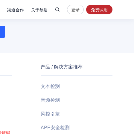
渠道合作
关于易盾
登录
免费试用
热
门
搜
索
内
容
产品 / 解决方案推荐
安
全
验
文本检测
证
码
音频检测
业
风控引擎
务
风
APP安全检测
控
验证码
,