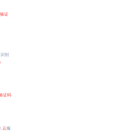
验证
效识别
码
验证码
,
云
服