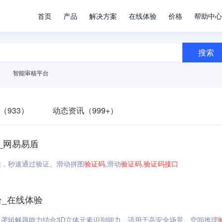
首页
产品
解决方案
在线体验
价格
帮助中心
搜索
智能审核平台
（933）
动态资讯（999+）
_网易易盾
佳，秒速通过验证。滑动拼图
验证码
,滑动
验证码
,
验证码
接口
台_在线体验
逻辑解题能力结合3D立体元素识别能力，适用于高安全场景。空间推理