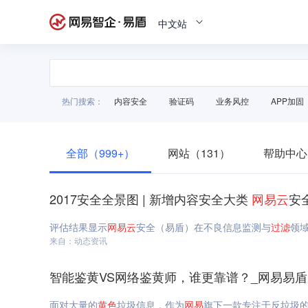
中文站
热门搜索：
内容安全
验证码
业务风控
APP加固
全部（999+）
网站（131）
帮助中心
2017安全全景图 | 新增内容安全大类
网易
云
安
评估结果显示
网易
云
安全（易盾）在不良信息监测与
过滤
领域
来自：动态资讯
智能鉴黄VS网络鉴黄师，谁更靠谱？_网易易盾
面对大量的
黄色
垃圾信息，作为
网易
旗下一款专注于反垃圾