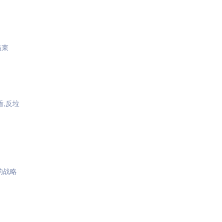
结束
盾,反垃
的战略