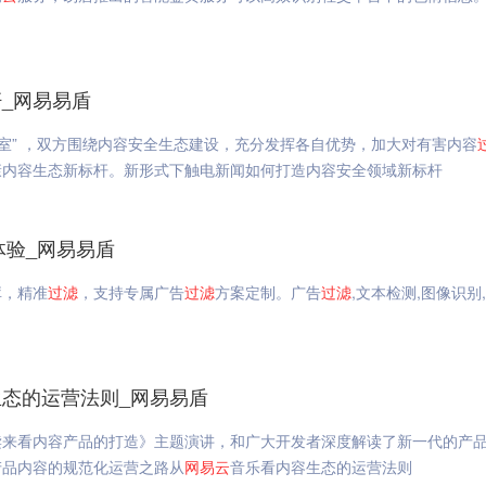
_网易易盾
室” ，双方围绕内容安全生态建设，充分发挥各自优势，加大对有害内容
康内容生态新标杆。新形式下触电新闻如何打造内容安全领域新标杆
体验_网易易盾
库，精准
过滤
，支持专属广告
过滤
方案定制。广告
过滤
,文本检测,图像识别
态的运营法则_网易易盾
读来看内容产品的打造》主题演讲，和广大开发者深度解读了新一代的产
产品内容的规范化运营之路从
网易
云
音乐看内容生态的运营法则