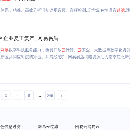
则体系，精准、高效分析识别违规音频。音频检测,反垃圾,色情语音
过滤
,
新区企业复工复产_网易易盾
合
网易
数字科技服务能力，免费开放
云
计算、
云
安全、大数据等数字化资
区共同应对疫情冲击。并肩战“疫” | 网易易盾捐赠资源助力南京江北新
...
3
4
5
249
>
黄色信息过滤
网易云过滤
网易云网易云