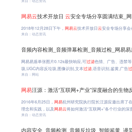
来自：动态资讯
网易
云
技术开放日
云
安全专场分享圆满结束_
2018年12月28日下午，
网易
云
技术开放日
云
安全专场分享会
来自：动态资讯
音频内容检测_音频弹幕检测_音频过检_网易易
网易易盾单张图片0.12s最快响应,可
过滤
色情、广告、违禁等
圾,UGC内容反垃圾,图像识别,文本
过滤
,语音识别,鉴黄,广告
来自：网站
网易
汪源：激活“互联网+产业”深度融合的生物
2016年6月25日，
网易
杭州研究院执行院长汪源应邀出席了在
理念和实践，以及
网易
云
将如何激活“互联网+”各个行业的深
来自：动态资讯
内容安全_音频检测_音频反垃圾_智能鉴黄_谩