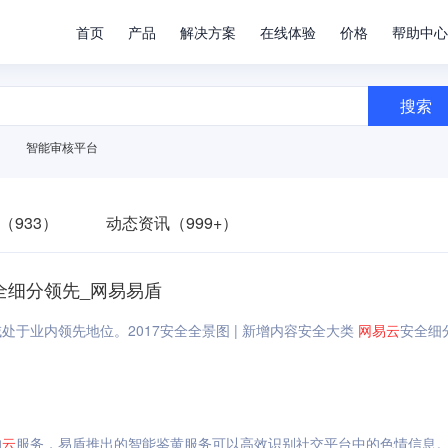
首页
产品
解决方案
在线体验
价格
帮助中心
搜索
智能审核平台
（933）
动态资讯（999+）
全细分领先_网易易盾
处于业内领先地位。2017安全全景图 | 新增内容安全大类
网易
云
安全细
的
云
服务，易盾推出的智能鉴黄服务可以高效识别社交平台中的色情信息