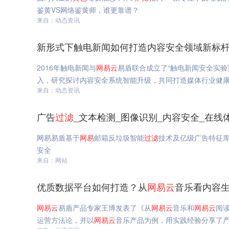
鉴黄VS网络鉴黄师，谁更靠谱？
来自：动态资讯
新形式下触电新闻如何打造内容安全领域新标杆
2016年触电新闻与
网易
云
易盾联合成立了“触电新闻安全实验
入，研究探讨内容安全系统智能升级，共同打造媒体行业健
来自：动态资讯
广告
过滤
_文本检测_图像识别_内容安全_在线
网易易盾基于
网易
邮箱反垃圾智能
过滤
技术及亿级广告特征
安全
来自：网站
优质数据平台如何打造？从
网易
云
音乐看内容生
网易
云
易盾产品专家王博发表了《从
网易
云
音乐和
网易
云
阅
运营方法论，并以
网易
云
音乐产品为例，用实践经验分享了