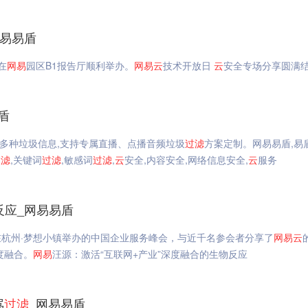
网易易盾
在
网易
园区B1报告厅顺利举办。
网易
云
技术开放日
云
安全专场分享圆满
盾
多种垃圾信息,支持专属直播、点播音频垃圾
过滤
方案定制。网易易盾,易
过滤
,关键词
过滤
,敏感词
过滤
,
云
安全,内容安全,网络信息安全,
云
服务
反应_网易易盾
杭州·梦想小镇举办的中国企业服务峰会，与近千名参会者分享了
网易
云
度融合。
网易
汪源：激活“互联网+产业”深度融合的生物反应
骂
过滤
_网易易盾