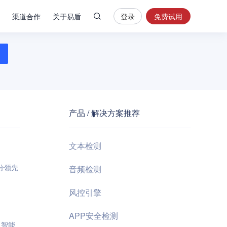
渠道合作
关于易盾
登录
免费试用
热
门
搜
索
内
容
产品 / 解决方案推荐
安
全
验
文本检测
证
码
分领先
音频检测
业
风控引擎
务
风
APP安全检测
控
。智能