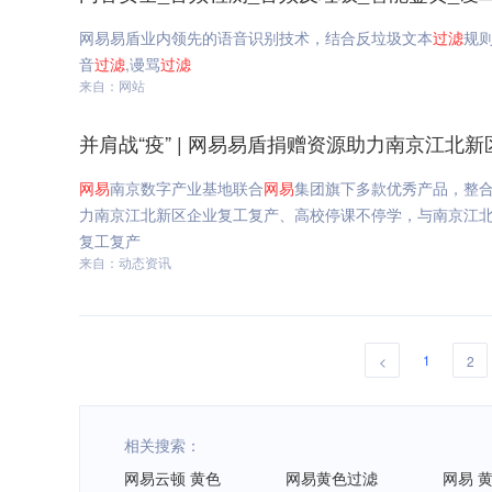
网易易盾业内领先的语音识别技术，结合反垃圾文本
过滤
规
音
过滤
,谩骂
过滤
来自：网站
并肩战“疫” | 网易易盾捐赠资源助力南京江北
网易
南京数字产业基地联合
网易
集团旗下多款优秀产品，整
力南京江北新区企业复工复产、高校停课不停学，与南京江北新
复工复产
来自：动态资讯
1
<
2
相关搜索：
网易云顿 黄色
网易黄色过滤
网易 