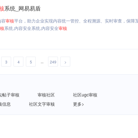
核
系统_网易易盾
内容
审核
平台，助力企业实现内容统一管控、全程溯源、实时审查，保障
核
系统,内容安全系统,内容安全
审核
...
3
4
5
249
>
坛帖子审核
审核社区
社区ugc审核
核信息
社区文字审核
更多>