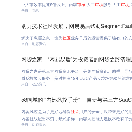
业人审效率提速5倍以上。内容
审核
,人工
审核
服务,人工
审核
来自：网站
助力技术社区发展，网易易盾帮助SegmentFau
解决了燃眉之急，也为
社区
业务日后的运营提供了强有力的安全
来自：动态资讯
网贷之家：“网易易盾”为投资者的网贷之路清理
网贷之家是第三方网贷资讯平台，是集网贷资讯、助手、导
盾反垃圾云服务，是对拥有19年UGC产品反垃圾经验的运营
来自：动态资讯
58同城的 “内部风控手册” ：自研与第三方Sa
内容风控是为了更好地确保
社区
用户的安全，以带来更好的
内容挑战层出不穷，形式多样，内容风控能力建设不敢有半分松懈
来自：动态资讯