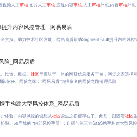
,音视频人工
审核
,图片人工
审核
,违规内容
审核
,人工
审核
外包,内容
审核
外包
lt提升内容风控管理 _网易易盾
支持。助力技术社区发展，网易易盾帮助SegmentFault提升内容风控
风险_网易易盾
航、比较、数据、
社区
等模块于一体的网贷信息服务平台，网贷之家选择
团队信任。网贷之家：“网易易盾”为投资者的网贷之路清理风险
aS携手构建大型风控体系_网易易盾
用户体验。内容风控的设想从
社区
诞生之初便存在了。此后，跟随着
社区
。58同城的 “内部风控手册” ：自研与第三方SaaS携手构建大型风