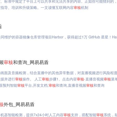
款、标准中规定了平台上可以共享和无法共享的内容。正如你可能猜到的
有指导、培训和升级策略。一文读懂互联网内容
审核
机制
盾
同维护的容器镜像仓库管理项目Harbor，获得超过1万 GitHub 星星！Har
频
审核
和查询_网易易盾
的画面及音频检测，结合直播中的其他异常数据，对直播视频进行风险程
数据并进行
审核
操作。 人工
审核
步骤1、点击内容
审核
-直播音视频
审核
菜
器预判智能
审核
平台,开发文档,
审核
和查询,直播音视频
审核
和查询
核
外包_网易易盾
机器智能检测，提供7x24小时人工内容
审核
支持，搭配智能
审核
系统，