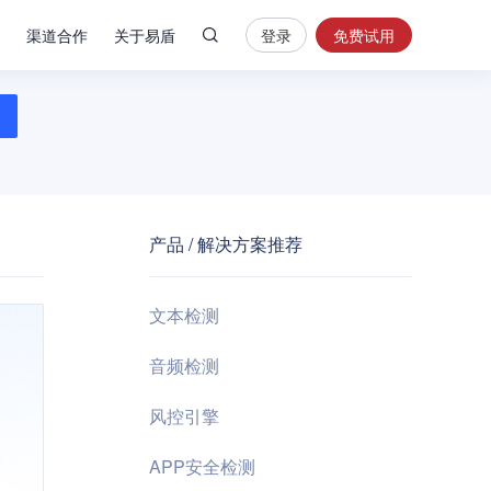
渠道合作
关于易盾
登录
免费试用
热
门
搜
索
内
容
产品 / 解决方案推荐
安
全
验
文本检测
证
码
音频检测
业
风控引擎
务
风
APP安全检测
控