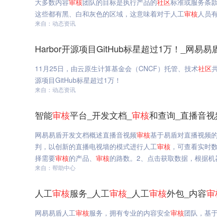
大多数内容
审核
团队的目标是执行产品的
社区
标准或服务条
这些都有黑、白和灰色的区域，这意味着对于人工
审核
人员
来自：动态资讯
Harbor开源项目GitHub标星超过1万！_网易易
11月25日，由云原生计算基金会（CNCF）托管、技术
社区
共
源项目GitHub标星超过1万！
来自：动态资讯
智能
审核
平台_开发文档_
审核
和查询_直播音视
网易易盾开发文档概述直播音视频
审核
基于易盾对直播视频
判，以创新的直播电视墙的模式进行人工
审核
，可查看实时
择需要
审核
的产品、
审核
的路数。2、点击获取数据，根据机
来自：帮助中心
人工
审核
服务_人工
审核
_人工
审核
外包_内容
审
网易易盾人工
审核
服务，拥有专业的内容安全
审核
团队，基于