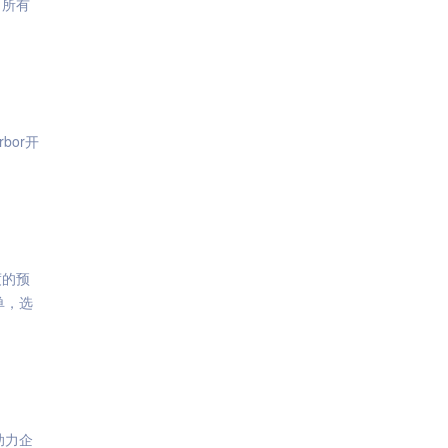
，所有
bor开
度的预
单，选
助力企