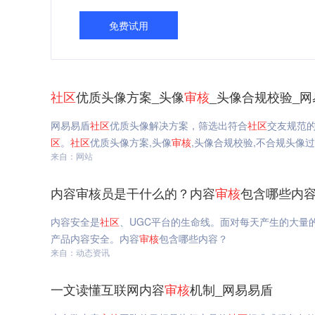
免费试用
社区
优质头像方案_头像
审核
_头像合规校验_网
网易易盾
社区
优质头像解决方案，筛选出符合
社区
交友规范
区
。
社区
优质头像方案,头像
审核
,头像合规校验,不合规头像
来自：网站
内容审核员是干什么的？内容
审核
包含哪些内容
内容安全是
社区
、UGC平台的生命线。面对每天产生的大量
产品内容安全。内容
审核
包含哪些内容？
来自：动态资讯
一文读懂互联网内容
审核
机制_网易易盾