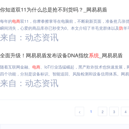
你知道双11为什么总是抢不到货吗？_网易易盾
每年的
电
商
双11，你摩拳擦掌等在电脑前，不断刷新页面，准备抢几张
瞬间消失，心爱的商品库存已秒变为0。本文介绍了羊毛党群体以及
防
羊
来自：动态资讯
全面升级！网易易盾发布设备DNA指纹
系统
_网易易盾
随着互联网金融、
电
商
、IoT行业迅猛崛起，黑产欺诈技术也快速发展，
四个功能，分别是设备标识、智能追回、风险检测和设备信用体系。网易
来自：动态资讯
1
<
2
3
4