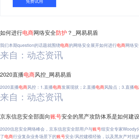
免费试用
如何进行
电
商
网络安全
防护
？_网易易盾
我们本期question的话题就围绕
电
商
的网络安全展开如何进行
电
商
网络安
来自：动态资讯
2020直播
电
商
风控_网易易盾
2020直播
电
商
风控：1.直播
电
商
发展现状；2.直播
电
商
风险点；3.直播
电
来自：动态资讯
京东信息安全部面向
账号
安全的黑产攻防体系是如何建设
2020信息安全网络峰会，京东信息安全部用户与
账号
组安全专家Wood
了
电
商
行业复杂业务场景下的
账号
安全/风控建模经验，以及黑灰产对抗