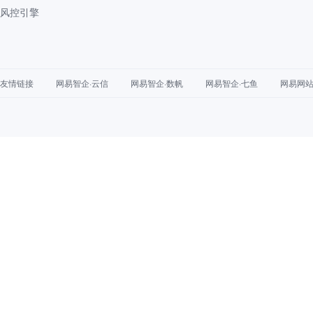
风控引擎
友情链接
网易智企·云信
网易智企·数帆
网易智企·七鱼
网易网