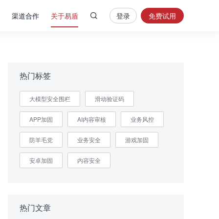
渠道合作
关于易盾
登录
免费试用
热
门
搜
索
热门标签
内
大模型安全围栏
滑动验证码
容
安
APP加固
AI内容审核
业务风控
全
验
防羊毛党
业务安全
游戏加固
证
码
安卓加固
内容安全
业
务
风
热门文章
控