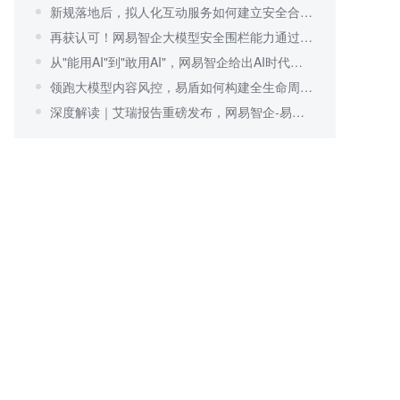
新规落地后，拟人化互动服务如何建立安全合规体系？
再获认可！网易智企大模型安全围栏能力通过行业验证
从"能用AI"到"敢用AI"，网易智企给出AI时代可信安全答案
领跑大模型内容风控，易盾如何构建全生命周期安全围栏？
深度解读｜艾瑞报告重磅发布，网易智企-易盾持续领跑内容风控行业